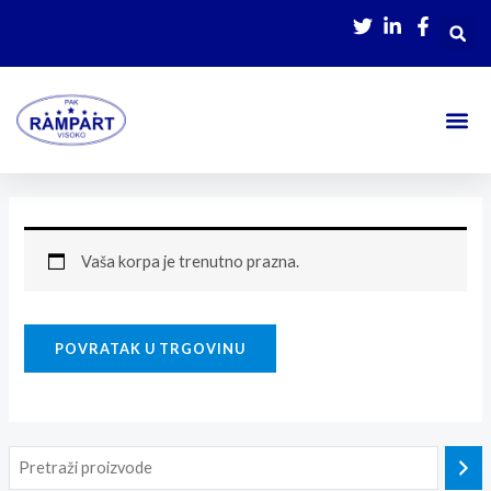
Skip
to
content
Vaša korpa je trenutno prazna.
POVRATAK U TRGOVINU