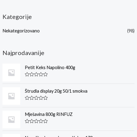
Kategorije
Nekategorizovano
(98)
Najprodavanije
Petit Keks Napolino 400g
O
c
j
Štrudla display 20g 50/1 smokva
e
n
j
O
e
c
n
j
Mješavina 800g RINFUZ
o
e
0
n
o
j
O
d
e
c
5
n
j