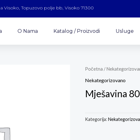
a Visoko, Topuzovo polje bb, Visoko 71300
a
O Nama
Katalog / Proizvodi
Usluge
Početna
/
Nekategorizova
Nekategorizovano
Mješavina 8
Kategorija:
Nekategorizov