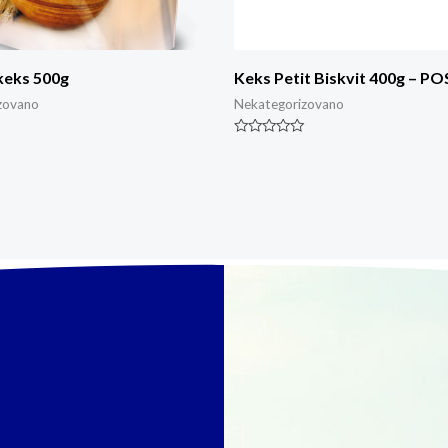
keks 500g
Keks Petit Biskvit 400g – PO
zovano
Nekategorizovano
Ocjenjeno
0
od
5