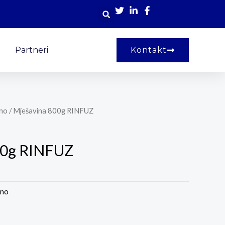
Partneri
Kontakt
no
/ Mješavina 800g RINFUZ
00g RINFUZ
ano