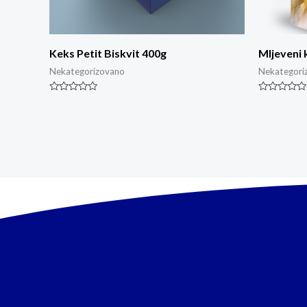
Keks Petit Biskvit 400g
Mljeveni 
Nekategorizovano
Nekategori
Ocjenjeno
Ocjenjeno
0
0
od
od
5
5