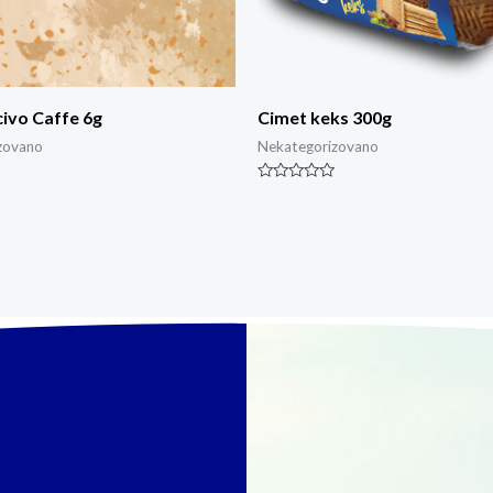
ivo Caffe 6g
Cimet keks 300g
zovano
Nekategorizovano
Ocjenjeno
0
od
5