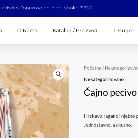
a Visoko, Topuzovo polje bb, Visoko 71300
a
O Nama
Katalog / Proizvodi
Usluge
Početna
/
Nekategorizova
Nekategorizovano
Čajno pecivo
Hrskavo, lagano i nježno pe
Jednostavno, a ukusno.