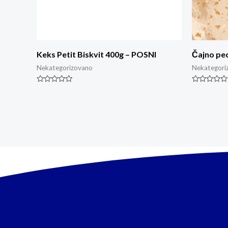
Keks Petit Biskvit 400g – POSNI
Čajno pec
Nekategorizovano
Nekategori
Ocjenjeno
Ocjenjeno
0
0
od
od
5
5