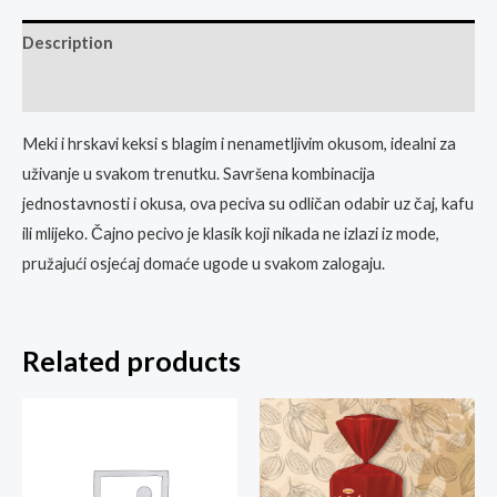
Description
Reviews (0)
Meki i hrskavi keksi s blagim i nenametljivim okusom, idealni za
uživanje u svakom trenutku. Savršena kombinacija
jednostavnosti i okusa, ova peciva su odličan odabir uz čaj, kafu
ili mlijeko. Čajno pecivo je klasik koji nikada ne izlazi iz mode,
pružajući osjećaj domaće ugode u svakom zalogaju.
Related products