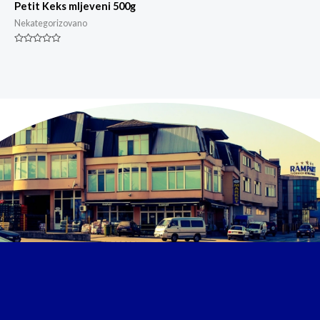
Petit Keks mljeveni 500g
Nekategorizovano
Rated
0
out
of
5