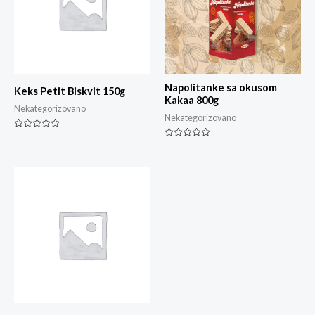
Napolitanke sa okusom
Keks Petit Biskvit 150g
Kakaa 800g
Nekategorizovano
Nekategorizovano
Rated
0
Rated
out
0
of
out
5
of
5