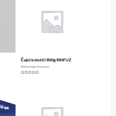
Čajni kolutići 800g RINFUZ
Nekategorizovano
Rated
0
out
of
5