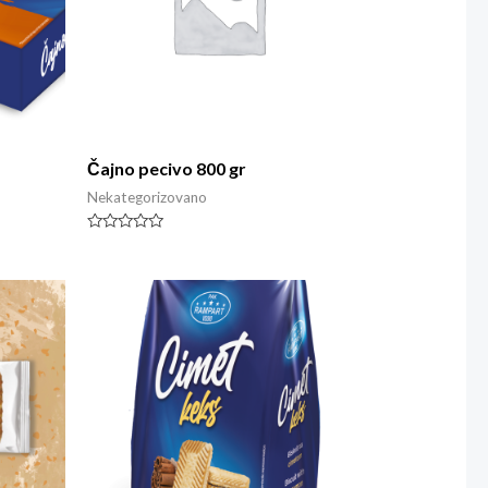
Čajno pecivo 800 gr
Nekategorizovano
Rated
0
out
of
5