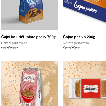
Čajni kolutići kakao preliv 700g
Čajno pecivo 200g
Nekategorizovano
Nekategorizovano
Rated
Rated
0
0
out
out
of
of
5
5