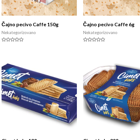
Čajno pecivo Caffe 150g
Čajno pecivo Caffe 6g
Nekategorizovano
Nekategorizovano
Rated
Rated
0
0
out
out
of
of
5
5