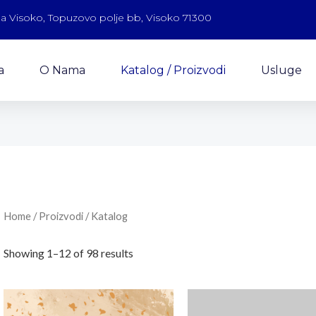
a Visoko, Topuzovo polje bb, Visoko 71300
a
O Nama
Katalog / Proizvodi
Usluge
Home
/ Proizvodi / Katalog
Showing 1–12 of 98 results