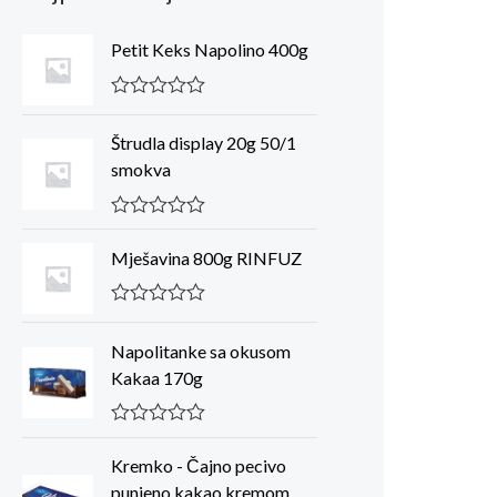
Petit Keks Napolino 400g
R
a
Štrudla display 20g 50/1
t
e
smokva
d
0
o
R
u
a
t
Mješavina 800g RINFUZ
t
o
e
f
d
5
R
0
a
o
Napolitanke sa okusom
t
u
e
t
Kakaa 170g
d
o
0
f
o
5
R
u
a
t
Kremko - Čajno pecivo
t
o
punjeno kakao kremom
e
f