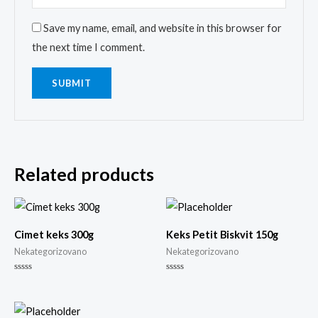
Save my name, email, and website in this browser for
the next time I comment.
Related products
Cimet keks 300g
Keks Petit Biskvit 150g
Nekategorizovano
Nekategorizovano
Rated
Rated
0
0
out
out
of
of
5
5