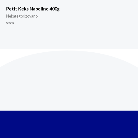
Petit Keks Napolino 400g
Nekategorizovano
Rated
0
out
of
5