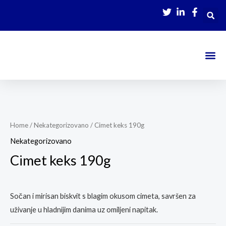
Skip
to
content
Katalog /
Home
/
Nekategorizovano
/ Cimet keks 190g
Nekategorizovano
Cimet keks 190g
Sočan i mirisan biskvit s blagim okusom cimeta, savršen za
uživanje u hladnijim danima uz omiljeni napitak.