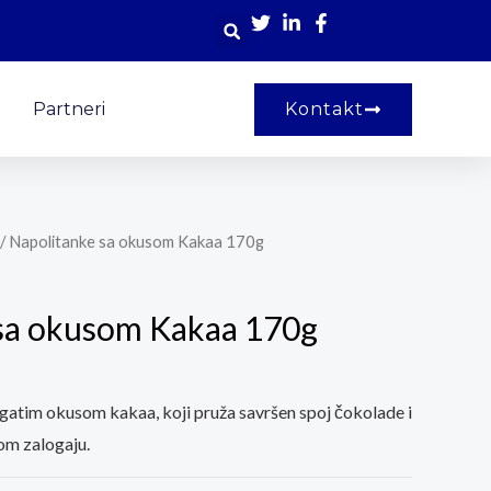
Partneri
Kontakt
/ Napolitanke sa okusom Kakaa 170g
sa okusom Kakaa 170g
gatim okusom kakaa, koji pruža savršen spoj čokolade i
om zalogaju.