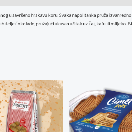
og u savršeno hrskavu koru. Svaka napolitanka pruža izvanredno 
telje čokolade, pružajući ukusan užitak uz čaj, kafu ili mlijeko. Bi