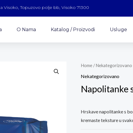
a Visoko, Topuzovo polje bb, Visoko 71300
a
O Nama
Katalog / Proizvodi
Usluge
Home
/
Nekategorizovano
Nekategorizovano
Napolitanke 
Hrskave napolitanke s bo
kremaste teksture u svak