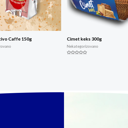
civo Caffe 150g
Cimet keks 300g
zovano
Nekategorizovano
Rated
0
out
of
5