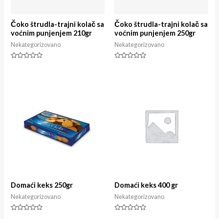
Čoko štrudla-trajni kolač sa
Čoko štrudla-trajni kolač sa
voćnim punjenjem 210gr
voćnim punjenjem 250gr
Nekategorizovano
Nekategorizovano
Rated
Rated
0
0
out
out
of
of
5
5
Domaći keks 250gr
Domaći keks 400 gr
Nekategorizovano
Nekategorizovano
Rated
Rated