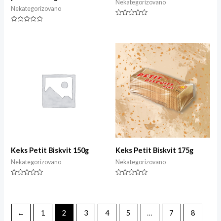
Nekategorizovano
Nekategorizovano
Rated
0
Rated
out
0
of
out
5
of
5
Keks Petit Biskvit 150g
Keks Petit Biskvit 175g
Nekategorizovano
Nekategorizovano
Rated
Rated
0
0
out
out
of
of
5
5
←
1
2
3
4
5
…
7
8