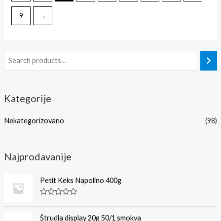
9
→
Kategorije
Nekategorizovano
(98)
Najprodavanije
Petit Keks Napolino 400g
R
a
t
Štrudla display 20g 50/1 smokva