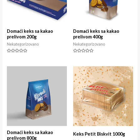
Domaći keks sa kakao
Domaći keks sa kakao
prelivom 200g
prelivom 400g
Nekategorizovano
Nekategorizovano
Rated
Rated
0
0
out
out
of
of
5
5
Domaći keks sa kakao
Keks Petit Biskvit 1000g
prelivom 800g