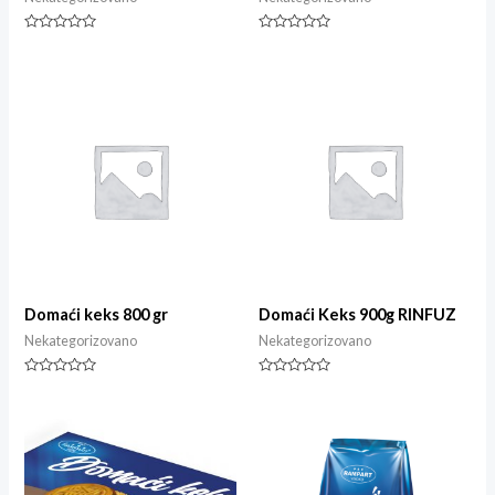
Ocjenjeno
Ocjenjeno
0
0
od
od
5
5
Domaći keks 800 gr
Domaći Keks 900g RINFUZ
Nekategorizovano
Nekategorizovano
Ocjenjeno
Ocjenjeno
0
0
od
od
5
5