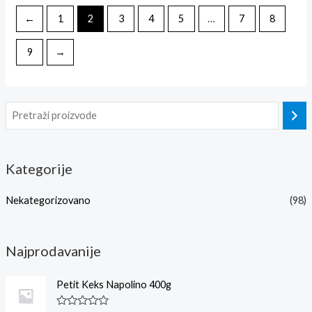
←
1
2
3
4
5
…
7
8
9
→
Kategorije
Nekategorizovano
(98)
Najprodavanije
Petit Keks Napolino 400g