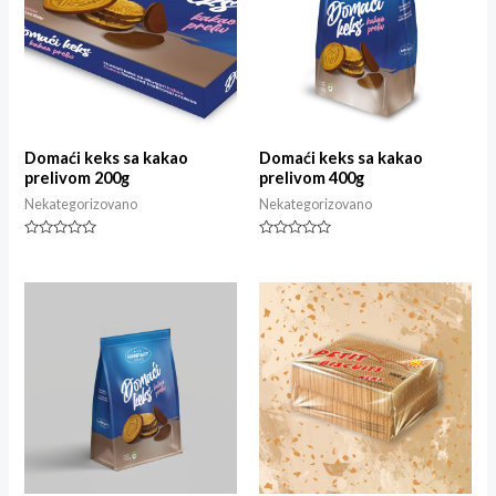
Domaći keks sa kakao
Domaći keks sa kakao
prelivom 200g
prelivom 400g
Nekategorizovano
Nekategorizovano
Ocjenjeno
Ocjenjeno
0
0
od
od
5
5