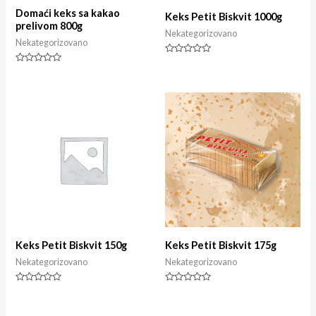
Domaći keks sa kakao
Keks Petit Biskvit 1000g
prelivom 800g
Nekategorizovano
Nekategorizovano
Ocjenjeno
0
Ocjenjeno
od
0
5
od
5
Keks Petit Biskvit 150g
Keks Petit Biskvit 175g
Nekategorizovano
Nekategorizovano
Ocjenjeno
Ocjenjeno
0
0
od
od
5
5