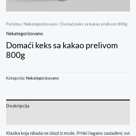
Početna
/
Nekategorizovano
/ Domaći keks sa kakao prelivom 800g
Nekategorizovano
Domaći keks sa kakao prelivom
800g
Kategorija:
Nekategorizovano
Deskripcija
Ocjene
Klasika koja nikada ne izlazi iz mode. Prhki i lagano zaslađeni, ovi