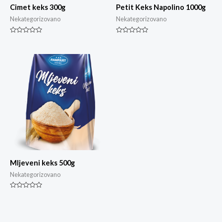
Cimet keks 300g
Petit Keks Napolino 1000g
Nekategorizovano
Nekategorizovano
Ocjenjeno
Ocjenjeno
0
0
od
od
5
5
Mljeveni keks 500g
Nekategorizovano
Ocjenjeno
0
od
5