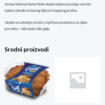
domaći keksi preliveni finim slojem kakaoa pružaju savršen
balans između hrskavog tijesta i bogatog preliva.
Idealni za uživanje uz kafu, čaj ili kao poslastica za cijelu
porodicu – bilo kada i bilo gdje.
Srodni proizvodi