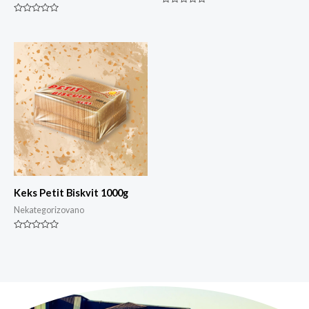
Ocjenjeno
0
Ocjenjeno
od
0
5
od
5
Keks Petit Biskvit 1000g
Nekategorizovano
Ocjenjeno
0
od
5