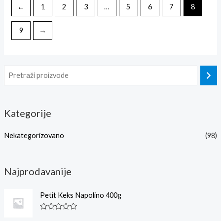
←
1
2
3
…
5
6
7
8
9
→
Kategorije
Nekategorizovano
(98)
Najprodavanije
Petit Keks Napolino 400g
O