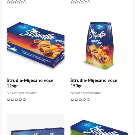
Ocjenjeno
Ocjenjeno
0
0
od
od
5
5
Štrudla-Miješano voće
Štrudla-Miješano voće
126gr
150gr
Nekategorizovano
Nekategorizovano
Ocjenjeno
Ocjenjeno
0
0
od
od
5
5