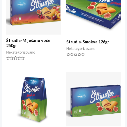
Štrudla-Miješano voće
Štrudla-Smokva 126gr
250gr
Nekategorizovano
Nekategorizovano
Ocjenjeno
0
Ocjenjeno
od
0
5
od
5