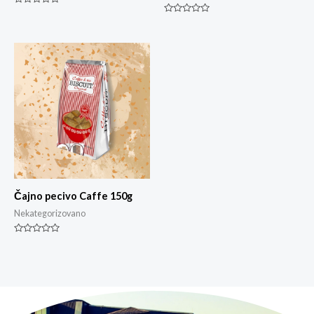
Ocjenjeno
0
Ocjenjeno
od
0
5
od
5
Čajno pecivo Caffe 150g
Nekategorizovano
Ocjenjeno
0
od
5