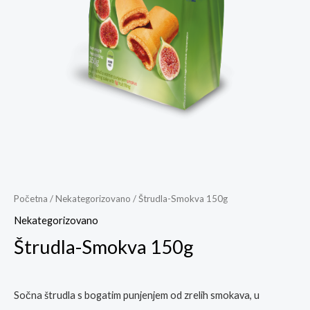
Početna
/
Nekategorizovano
/ Štrudla-Smokva 150g
Nekategorizovano
Štrudla-Smokva 150g
Sočna štrudla s bogatim punjenjem od zrelih smokava, u