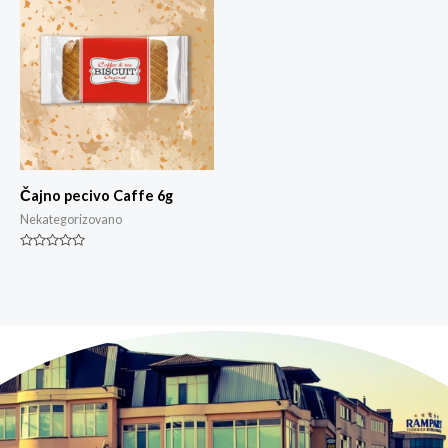
Čajno pecivo Caffe 6g
Nekategorizovano
Ocjenjeno
0
od
5