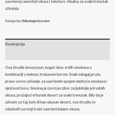
savršenoj ravnoteži okusa i teksture. Idealna za svaki trenutak
uživanja.
Kategorija:
Nekategorizovano
Deskripcija
Ocjene
Ova štrudla donosi pun, bogat okus zrelih smokava u
kombinaciji s mekom, hrskavom korom. Svaki zalogaj pruža
pravo voćno uživanje, sa savršenim spojem slatkoće smokava i
nježnosti kore. Smokva je izvrstan izbor za ljubitelje prirodnih
okusa, pružajući vrhunski desert za svaki trenutak. Bilo da je
uživate uz čaj, kafu ili kao ukusan desert, ova štrudla će
oduševiti sve koji traže savršeni balans okusa.