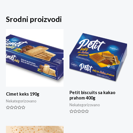
Srodni proizvodi
Petit biscuits sa kakao
Cimet keks 190g
prahom 400g
Nekategorizovano
Nekategorizovano
Ocjenjeno
0
Ocjenjeno
od
0
5
od
5