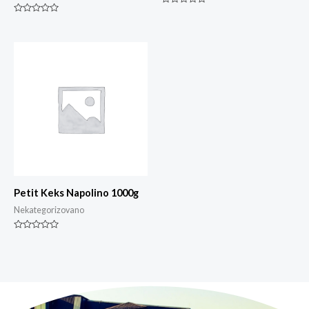
Ocjenjeno
0
Ocjenjeno
od
0
5
od
5
Petit Keks Napolino 1000g
Nekategorizovano
Ocjenjeno
0
od
5