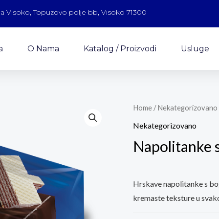
a Visoko, Topuzovo polje bb, Visoko 71300
a
O Nama
Katalog / Proizvodi
Usluge
Home
/
Nekategorizovano
Nekategorizovano
Napolitanke
Hrskave napolitanke s bo
kremaste teksture u svak