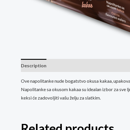
Description
Reviews (0)
Ove napolitanke nude bogatstvo okusa kakaa, upakovan
Napolitanke sa okusom kakaa su idealan izbor za sve ljubi
keksi će zadovoljiti vašu želju za slatkim.
Related products