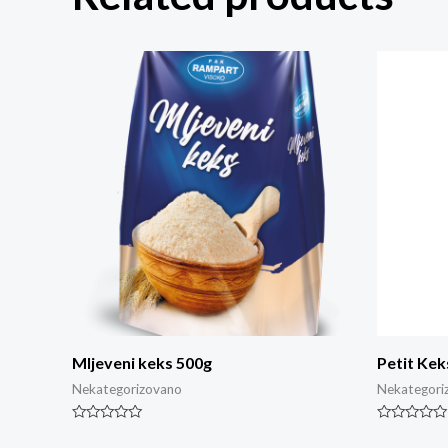
Mljeveni keks 500g
Petit Kek
Nekategorizovano
Nekategori
Rated
Rated
0
0