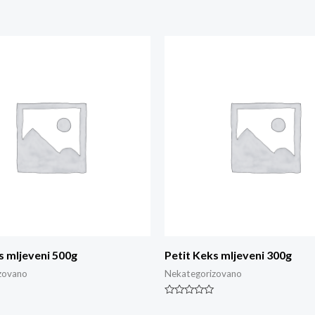
s mljeveni 500g
Petit Keks mljeveni 300g
zovano
Nekategorizovano
Rated
0