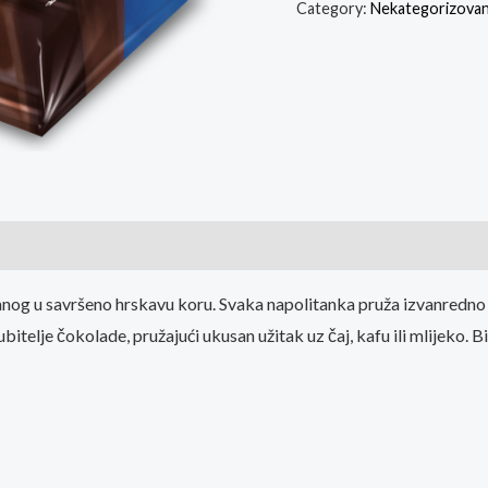
Category:
Nekategorizova
og u savršeno hrskavu koru. Svaka napolitanka pruža izvanredno 
telje čokolade, pružajući ukusan užitak uz čaj, kafu ili mlijeko. Bi