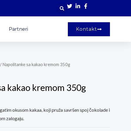
Partneri
Kontakt
/ Napolitanke sa kakao kremom 350g
 sa kakao kremom 350g
gatim okusom kakaa, koji pruža savršen spoj čokolade i
om zalogaju.