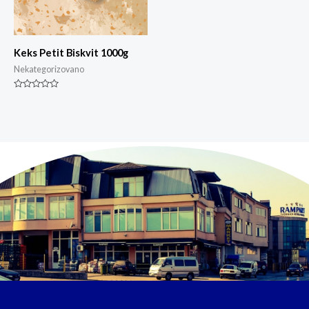
Keks Petit Biskvit 1000g
Nekategorizovano
Ocjenjeno
0
od
5