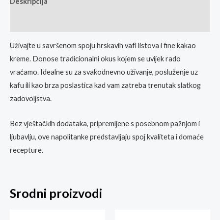
Deskripcija
Ocjene
Uživajte u savršenom spoju hrskavih vafl listova i fine kakao
kreme. Donose tradicionalni okus kojem se uvijek rado
vraćamo. Idealne su za svakodnevno uživanje, posluženje uz
kafu ili kao brza poslastica kad vam zatreba trenutak slatkog
zadovoljstva.
Bez vještačkih dodataka, pripremljene s posebnom pažnjom i
ljubavlju, ove napolitanke predstavljaju spoj kvaliteta i domaće
recepture.
Srodni proizvodi