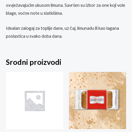
osvježavajućim ukusom limuna. Savršen su izbor za one koji vole
blage, voćne note u slatkišima.
Idealan zalogaj za toplije dane, uz čaj, limunadu ili kao lagana
poslastica u svako doba dana.
Srodni proizvodi