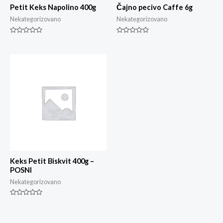
Petit Keks Napolino 400g
Čajno pecivo Caffe 6g
Nekategorizovano
Nekategorizovano
Ocjenjeno
Ocjenjeno
0
0
od
od
5
5
Keks Petit Biskvit 400g –
POSNI
Nekategorizovano
Ocjenjeno
0
od
5