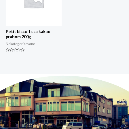
Petit biscuits sa kakao
prahom 200g
Nekategorizovano
Ocjenjeno
0
od
5