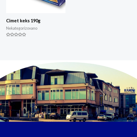
Cimet keks 190g
Nekategorizovano
Ocjenjeno
0
od
5