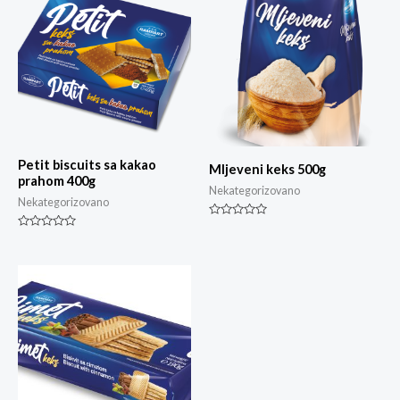
Petit biscuits sa kakao
Mljeveni keks 500g
prahom 400g
Nekategorizovano
Nekategorizovano
Ocjenjeno
0
Ocjenjeno
od
0
5
od
5