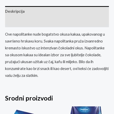
Deskripcija
Ocjene
Ove napolitanke nude bogatstvo okusa kakaa, upakovanog u
savršeno hrskavu koru. Svaka napolitanka pruža izvanredno
kremasto iskustvo uz intenzivan čokoladni okus. Napolitanke
sa okusom kakaa su idealan izbor za sve ljubitelje čokolade,
pružajući ukusan užitak uz čaj, kafu ili mlijeko. Bilo da ih
konzumirate kao brzi snack ili kao desert, ovi keksi će zadovoljiti
vašu želju za slatkim.
Srodni proizvodi