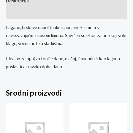
Deskripcija
Ocjene
Lagane, hrskave napolitanke ispunjene kremom s
osvježavajućim ukusom limuna. Savršen su izbor za one koji vole
blage, voćne note u slatkišima.
Idealan zalogaj za toplije dane, uz čaj, limunadu ili kao lagana
poslastica u svako doba dana.
Srodni proizvodi