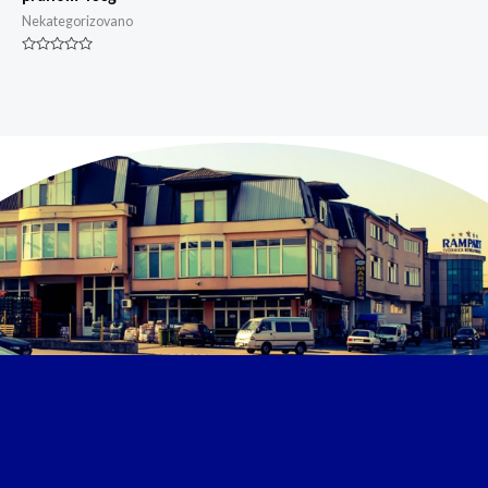
Nekategorizovano
Ocjenjeno
0
od
5