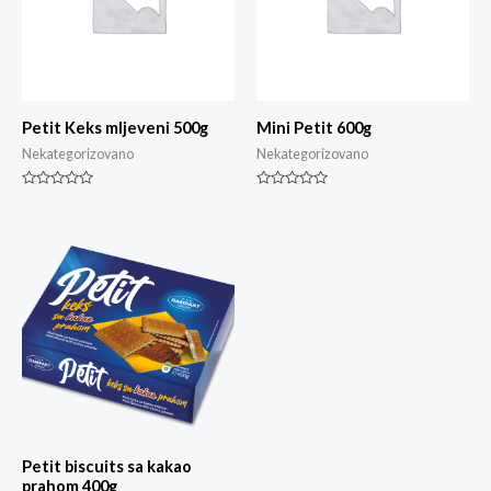
Petit Keks mljeveni 500g
Mini Petit 600g
Nekategorizovano
Nekategorizovano
Ocjenjeno
Ocjenjeno
0
0
od
od
5
5
Petit biscuits sa kakao
prahom 400g