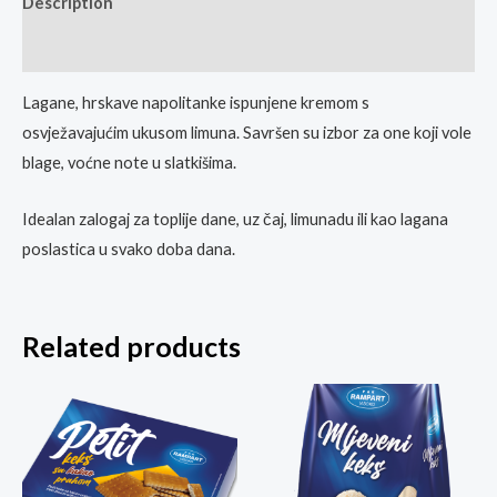
Description
Reviews (0)
Lagane, hrskave napolitanke ispunjene kremom s
osvježavajućim ukusom limuna. Savršen su izbor za one koji vole
blage, voćne note u slatkišima.
Idealan zalogaj za toplije dane, uz čaj, limunadu ili kao lagana
poslastica u svako doba dana.
Related products