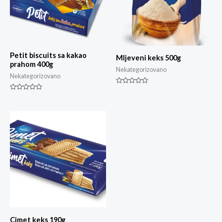
Petit biscuits sa kakao
Mljeveni keks 500g
prahom 400g
Nekategorizovano
Nekategorizovano
Rated
0
Rated
out
0
of
out
5
of
5
Cimet keks 190g