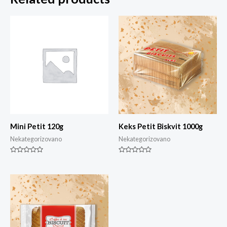
Mini Petit 120g
Keks Petit Biskvit 1000g
Nekategorizovano
Nekategorizovano
Rated
Rated
0
0
out
out
of
of
5
5