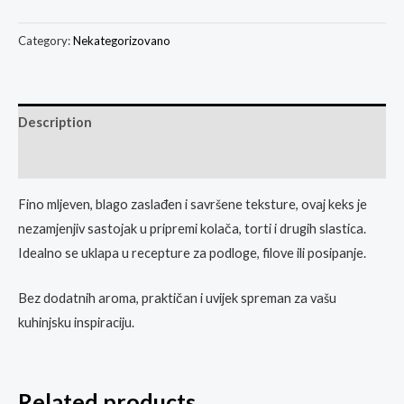
Category:
Nekategorizovano
Description
Reviews (0)
Fino mljeven, blago zaslađen i savršene teksture, ovaj keks je
nezamjenjiv sastojak u pripremi kolača, torti i drugih slastica.
Idealno se uklapa u recepture za podloge, filove ili posipanje.
Bez dodatnih aroma, praktičan i uvijek spreman za vašu
kuhinjsku inspiraciju.
Related products