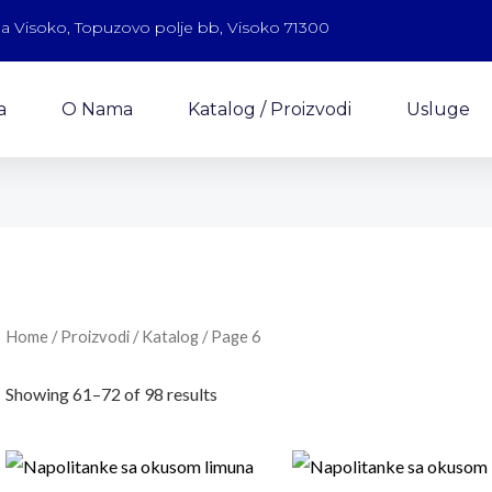
a Visoko, Topuzovo polje bb, Visoko 71300
a
O Nama
Katalog / Proizvodi
Usluge
Home
/
Proizvodi / Katalog
/ Page 6
Showing 61–72 of 98 results