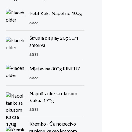
Petit Keks Napolino 400g
R
a
Štrudla display 20g 50/1
t
e
smokva
d
0
o
R
u
a
t
Mješavina 800g RINFUZ
t
o
e
f
d
5
R
0
a
o
Napolitanke sa okusom
t
u
e
t
Kakaa 170g
d
o
0
f
o
5
R
u
a
t
Kremko - Čajno pecivo
t
o
e
punjeno kakao kremom
f