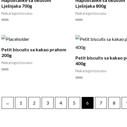
Napolitanke sa okusom
Napolitanke sa okusom
Lješnjaka 700g
Lješnjaka 800g
Nekategorizovano
Nekategorizovano
Rated
Rated
0
0
out
out
of
of
5
5
Petit biscuits sa kakao prahom
200g
Petit biscuits sa kakao
Nekategorizovano
400g
Nekategorizovano
Rated
0
out
Rated
of
0
5
out
of
5
←
1
2
3
4
5
6
7
8