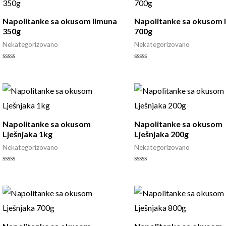
Napolitanke sa okusom limuna
Napolitanke sa okusom 
350g
700g
Nekategorizovano
Nekategorizovano
Rated
Rated
0
0
out
out
of
of
5
5
Napolitanke sa okusom
Napolitanke sa okusom
Lješnjaka 1kg
Lješnjaka 200g
Nekategorizovano
Nekategorizovano
Rated
Rated
0
0
out
out
of
of
5
5