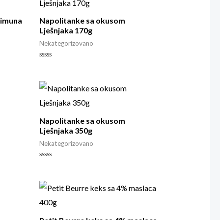
limuna
Napolitanke sa okusom
Lješnjaka 170g
Nekategorizovano
Rated
0
out
of
5
Napolitanke sa okusom
Lješnjaka 350g
Nekategorizovano
Rated
0
out
of
5